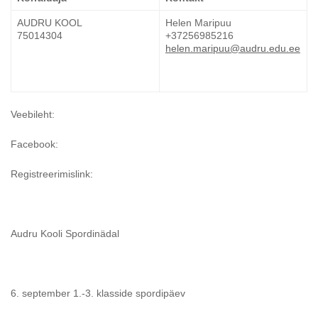
AUDRU KOOL
Helen Maripuu
75014304
+37256985216
helen.maripuu@audru.edu.ee
Veebileht:
Facebook:
Registreerimislink:
Audru Kooli Spordinädal
6. september 1.-3. klasside spordipäev