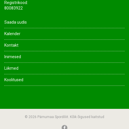
Registrikood:
80083922
Saada uudis
Kalender
Kontakt
Inimesed
Liikmed
Koolitused
© 2026 Pärnumaa Spordiliit. Kõik õigused kaitstud