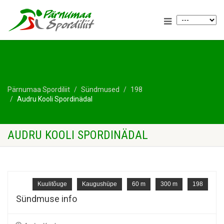
Pärnumaa Spordiliit
Sündmused
198
Audru Kooli Spordinädal
AUDRU KOOLI SPORDINÄDAL
Kuulitõuge
Kaugushüpe
60 m
300 m
198
Sündmuse info