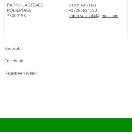
PÄRNU LASTEAED
Katrin Vaiksalu
PÖIALPOISS
+37255694193
75000153
katrin.vaiksalu@gmail.com
Veebileht:
Facebook:
Registreerimislink: