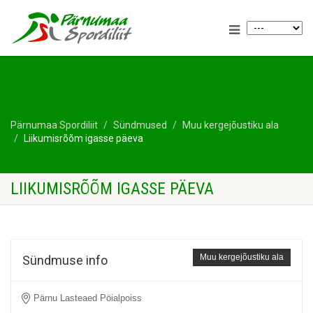
Pärnumaa Spordiliit
Sündmused
Muu kergejõustiku ala
Liikumisrõõm igasse päeva
LIIKUMISRÕÕM IGASSE PÄEVA
Muu kergejõustiku ala
Sündmuse info
Pärnu Lasteaed Pöialpoiss