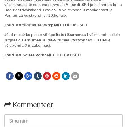
võistkonnale, teise koha saavutas
Viljandi SK I
ja kolmanda koha
Rae/Peetri
võistkond. Osales 19 võistkonda 9 maakonnast ja
Pärnumaa võistkond tuli 10.kohale.
Jõud MV tüdrukute võrkpallis TULEMUSED
Jõud meistriks poiste võrkpallis tuli
Saaremaa I
võistkond, kellele
järgnesid
Pärnumaa
ja
Ida-Virumaa
võistkonnad. Osales 4
võistkonda 3 maakonnast.
Jõud MV poiste võrkpallis TULEMUSED
Kommenteeri