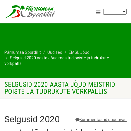
Pärnumaa Spordiliit
Uudised
EMSL Jõud
Selgusid 2020 aasta Jõud meistrid poiste ja tüdrukute
võrkpallis
SELGUSID 2020 AASTA JÕUD MEISTRID
POISTE JA TÜDRUKUTE VÕRKPALLIS
Selgusid 2020
Kommentaarid puuduvad