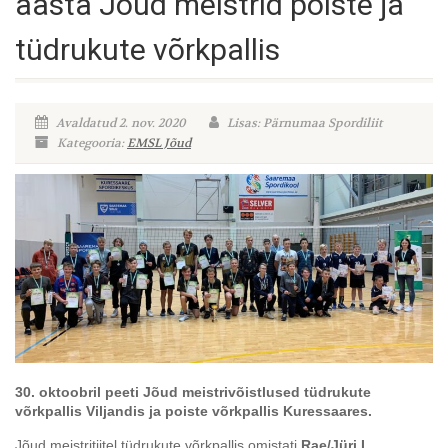
aasta Jõud meistrid poiste ja
tüdrukute võrkpallis
Avaldatud 2. nov. 2020
Lisas: Pärnumaa Spordiliit
Kategooria:
EMSL Jõud
30. oktoobril peeti Jõud meistrivõistlused tüdrukute
võrkpallis Viljandis ja poiste võrkpallis Kuressaares.
Jõud meistritiitel tüdrukute võrkpallis omistati
Rae/Jüri I