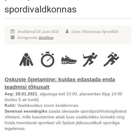
spordivaldkonnas
Avaldatud 20. jaan 2021
Lisas: Pärnumaa Spordiliit
Kategooria:
Koolitus
Oskuste õpetamine: kuidas edastada enda
teadmisi tõhusalt
Aeg: 28.01.2021
, algusega kell 10:00, planeeritav lõpp 14:00
(kokku 5 ak tundi)
Koht:
Veebikoolitus zoom keskkonnas
Seminari eesmärgiks
saada ülevaade spordipsühholoogilistest
võtetest, mille kasutamine aitab luua usalduslikku kontakti ning
hoida treenitavat sportlast või õpilast jätkusuutlikult spordiga
tegelemas.