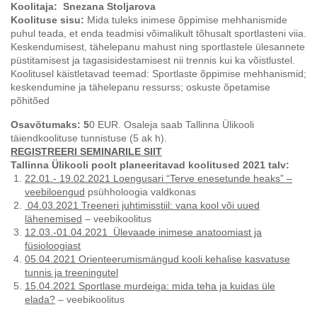
Koolitaja:
Snezana Stoljarova
Koolituse sisu:
Mida tuleks inimese õppimise mehhanismide
puhul teada, et enda teadmisi võimalikult tõhusalt sportlasteni viia.
Keskendumisest, tähelepanu mahust ning sportlastele ülesannete
püstitamisest ja tagasisidestamisest nii trennis kui ka võistlustel.
Koolitusel käistletavad teemad: Sportlaste õppimise mehhanismid;
keskendumine ja tähelepanu ressurss; oskuste õpetamise
põhitõed
Osavõtumaks: 5
0 EUR. Osaleja saab Tallinna Ülikooli
täiendkoolituse tunnistuse (5 ak h).
REGISTREERI SEMINARILE SIIT
Tallinna Ülikooli poolt planeeritavad koolitused 2021 talv:
22.01.- 19.02.2021 Loengusari “Terve enesetunde heaks” –
veebiloengud
psühholoogia valdkonas
04.03.2021
Treeneri juhtimisstiil: vana kool või uued
lähenemised
– veebikoolitus
12.03.-01.04.2021 Ülevaade inimese anatoomiast ja
füsioloogiast
05.04.2021 Orienteerumismängud kooli kehalise kasvatuse
tunnis ja treeningutel
15.04.2021 Sportlase murdeiga: mida teha ja kuidas üle
elada?
– veebikoolitus