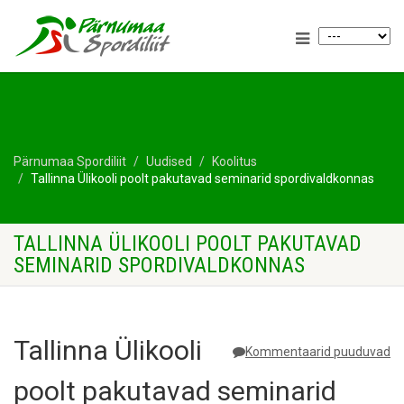
Pärnumaa Spordiliit
Uudised
Koolitus
Tallinna Ülikooli poolt pakutavad seminarid spordivaldkonnas
TALLINNA ÜLIKOOLI POOLT PAKUTAVAD
SEMINARID SPORDIVALDKONNAS
Tallinna Ülikooli
Kommentaarid puuduvad
poolt pakutavad seminarid