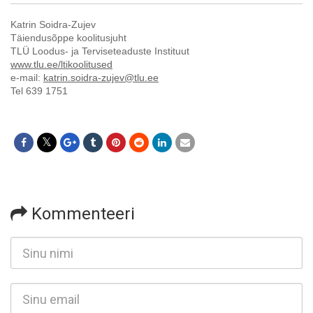
Katrin Soidra-Zujev
Täiendusõppe koolitusjuht
TLÜ Loodus- ja Terviseteaduste Instituut
www.tlu.ee/ltikoolitused
e-mail:
katrin.soidra-zujev@tlu.ee
Tel 639 1751
Kommenteeri