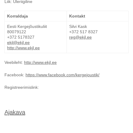
Liik: Üleriigiline
Korraldaja
Kontakt
Eesti Kergejõustikuliit
Silvi Kask
80079122
+372 517 8327
+372 5178327
reg@ekjl.ee
ekjl@ekjl.ee
http://www.ekjl.ee
Veebileht:
http://www.ekjl.ee
Facebook:
https://www.facebook.com/kergejoustik/
Registreerimislink:
Ajakava