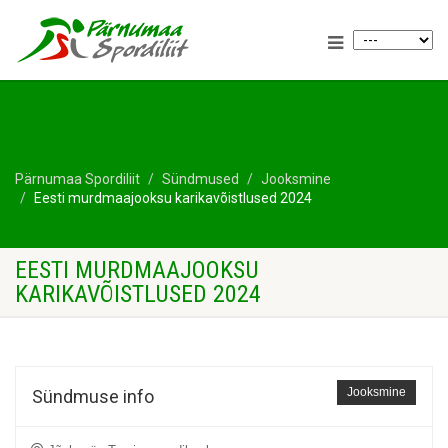
Pärnumaa Spordiliit
Sündmused
Jooksmine
Eesti murdmaajooksu karikavõistlused 2024
EESTI MURDMAAJOOKSU
KARIKAVÕISTLUSED 2024
Jooksmine
Sündmuse info